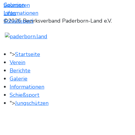
Galerien
Sponsoren
Informationen
Links
©2026 Bezirksverband Paderborn-Land e.V.
Schießsport
">
Startseite
Verein
Berichte
Galerie
Informationen
Schießsport
">
Jungschützen