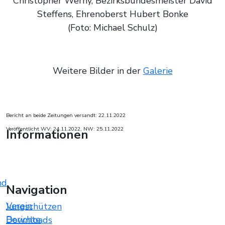
Christopher Werny, Bezirksbundesmeister David
Steffens, Ehrenoberst Hubert Bonke
(Foto: Michael Schulz)
Weitere Bilder in der
Galerie
Bericht an beide Zeitungen versandt: 22.11.2022
Veröffentlicht WV: 24.11.2022, NW: 25.11.2022
Informationen
nd
Navigation
Verein
Jungschützen
Berichte
Downloads