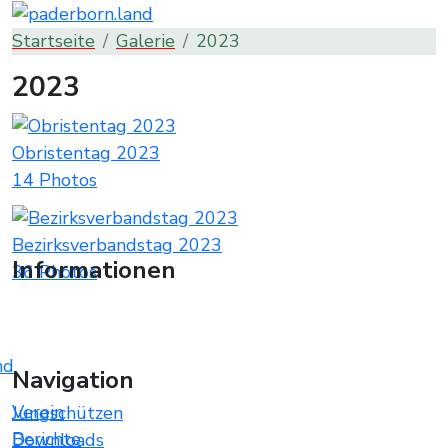
Startseite
Galerie
2023
2023
Obristentag 2023
14 Photos
Bezirksverbandstag 2023
Informationen
36 Photos
nd
Navigation
Verein
Jungschützen
Berichte
Downloads