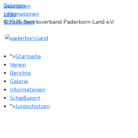
Galerien
Sponsoren
Informationen
Links
©2026 Bezirksverband Paderborn-Land e.V.
Schießsport
">
Startseite
Verein
Berichte
Galerie
Informationen
Schießsport
">
Jungschützen