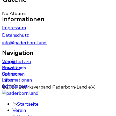
No Albums
Informationen
Impressum
Datenschutz
info@paderborn.land
Navigation
Verein
Jungschützen
Berichte
Downloads
Galerien
Sponsoren
Informationen
Links
Schießsport
©2026 Bezirksverband Paderborn-Land e.V.
">
Startseite
Verein