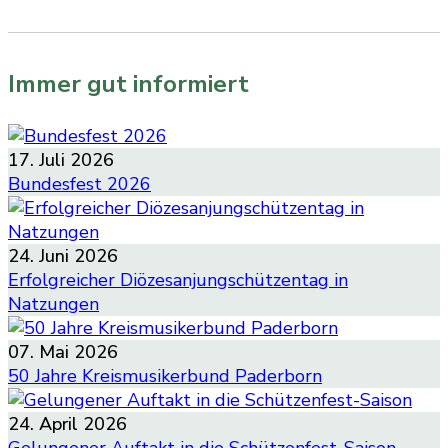
Immer gut informiert
17. Juli 2026
Bundesfest 2026
Alle Berichte
24. Juni 2026
Erfolgreicher Diözesanjungschützentag in
Natzungen
Berichte der Jungschützen aus 2026
07. Mai 2026
50 Jahre Kreismusikerbund Paderborn
Alle Berichte
24. April 2026