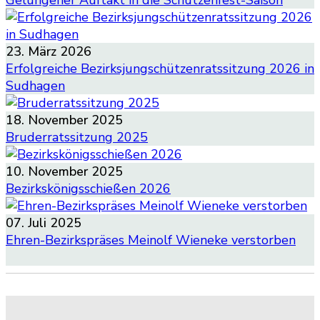
Gelungener Auftakt in die Schützenfest-Saison
Berichte der Jungschützen aus 2026
23. März 2026
Erfolgreiche Bezirksjungschützenratssitzung 2026 in
Sudhagen
Berichte der Jungschützen aus 2026
18. November 2025
Bruderratssitzung 2025
Berichte des Bezirksverbandes aus 2025
10. November 2025
Bezirkskönigsschießen 2026
Alle Berichte
07. Juli 2025
Ehren-Bezirkspräses Meinolf Wieneke verstorben
Alle Berichte des Bezirksverbands Paderborn-
Land